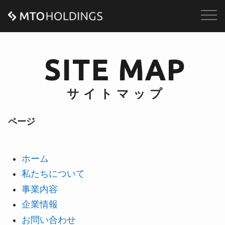
S
I
T
E
M
A
P
サ
イ
ト
マ
ッ
プ
ページ
ホーム
私たちについて
事業内容
企業情報
お問い合わせ