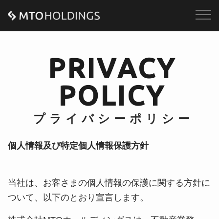
P
R
I
V
A
C
Y
P
O
L
I
C
Y
プ
ラ
イ
バ
シ
ー
ポ
リ
シ
ー
個人情報及び特定個人情報保護方針
当社は、お客さまの個人情報の保護に関する方針に
ついて、以下のとおり宣言します。